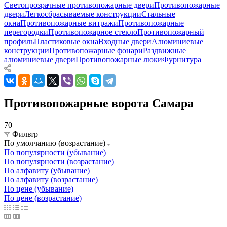
Светопрозрачные противопожарные двери
Противопожарные
двери
Легкосбрасываемые конструкции
Стальные
окна
Противопожарные витражи
Противопожарные
перегородки
Противопожарное стекло
Противопожарный
профиль
Пластиковые окна
Входные двери
Алюминиевые
конструкции
Противопожарные фонари
Раздвижные
алюминиевые двери
Противопожарные люки
Фурнитура
Противопожарные ворота Самара
70
Фильтр
По умолчанию (возрастание)
По популярности (убывание)
По популярности (возрастание)
По алфавиту (убывание)
По алфавиту (возрастание)
По цене (убывание)
По цене (возрастание)