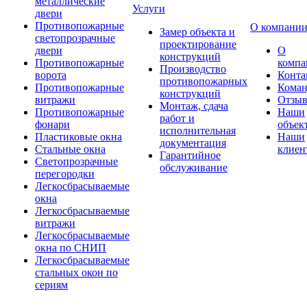
металлические
Услуги
двери
Противопожарные
О компани
Замер объекта и
светопрозрачные
проектирование
двери
О
конструкций
Противопожарные
компа
Производство
ворота
Конта
противопожарных
Противопожарные
Коман
конструкций
витражи
Отзы
Монтаж, сдача
Противопожарные
Наши
работ и
фонари
объек
исполнительная
Пластиковые окна
Наши
документация
Стальные окна
клиен
Гарантийное
Светопрозрачные
обслуживание
перегородки
Легкосбрасываемые
окна
Легкосбрасываемые
витражи
Легкосбрасываемые
окна по СНИП
Легкосбрасываемые
стальных окон по
сериям