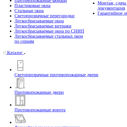
Противопожарные фонари
Монтаж, сдача
Пластиковые окна
документация
Стальные окна
Гарантийное о
Светопрозрачные перегородки
Легкосбрасываемые окна
Легкосбрасываемые витражи
Легкосбрасываемые окна по СНИП
Легкосбрасываемые стальных окон
по сериям
Каталог
Светопрозрачные противопожарные двери
Противопожарные двери
Противопожарные ворота