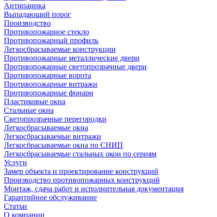
Антипаника
Выпадающий порог
Производство
Противопожарное стекло
Противопожарный профиль
Легкосбрасываемые конструкции
Противопожарные металлические двери
Противопожарные светопрозрачные двери
Противопожарные ворота
Противопожарные витражи
Противопожарные фонари
Пластиковые окна
Стальные окна
Светопрозрачные перегородки
Легкосбрасываемые окна
Легкосбрасываемые витражи
Легкосбрасываемые окна по СНИП
Легкосбрасываемые стальных окон по сериям
Услуги
Замер объекта и проектирование конструкций
Производство противопожарных конструкций
Монтаж, сдача работ и исполнительная документация
Гарантийное обслуживание
Статьи
О компании