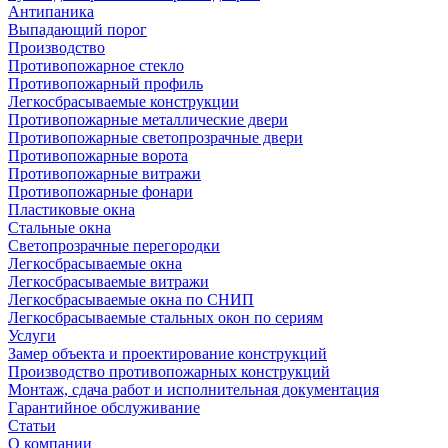
Антипаника
Выпадающий порог
Производство
Противопожарное стекло
Противопожарный профиль
Легкосбрасываемые конструкции
Противопожарные металлические двери
Противопожарные светопрозрачные двери
Противопожарные ворота
Противопожарные витражи
Противопожарные фонари
Пластиковые окна
Стальные окна
Светопрозрачные перегородки
Легкосбрасываемые окна
Легкосбрасываемые витражи
Легкосбрасываемые окна по СНИП
Легкосбрасываемые стальных окон по сериям
Услуги
Замер объекта и проектирование конструкций
Производство противопожарных конструкций
Монтаж, сдача работ и исполнительная документация
Гарантийное обслуживание
Статьи
О компании