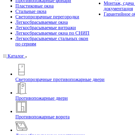
Противопожарные фонари
Монтаж, сдача
Пластиковые окна
документация
Стальные окна
Гарантийное о
Светопрозрачные перегородки
Легкосбрасываемые окна
Легкосбрасываемые витражи
Легкосбрасываемые окна по СНИП
Легкосбрасываемые стальных окон
по сериям
Каталог
Светопрозрачные противопожарные двери
Противопожарные двери
Противопожарные ворота