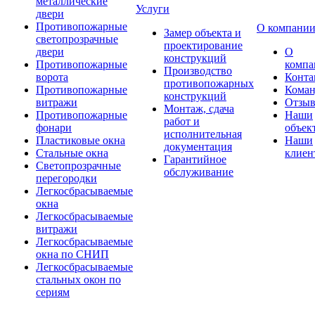
металлические
Услуги
двери
Противопожарные
О компани
Замер объекта и
светопрозрачные
проектирование
двери
О
конструкций
Противопожарные
компа
Производство
ворота
Конта
противопожарных
Противопожарные
Коман
конструкций
витражи
Отзы
Монтаж, сдача
Противопожарные
Наши
работ и
фонари
объек
исполнительная
Пластиковые окна
Наши
документация
Стальные окна
клиен
Гарантийное
Светопрозрачные
обслуживание
перегородки
Легкосбрасываемые
окна
Легкосбрасываемые
витражи
Легкосбрасываемые
окна по СНИП
Легкосбрасываемые
стальных окон по
сериям