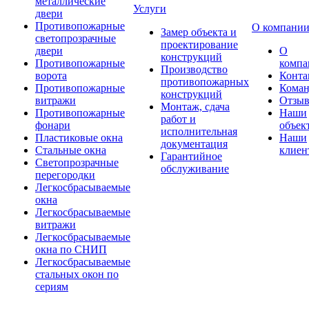
металлические
Услуги
двери
Противопожарные
О компани
Замер объекта и
светопрозрачные
проектирование
двери
О
конструкций
Противопожарные
компа
Производство
ворота
Конта
противопожарных
Противопожарные
Коман
конструкций
витражи
Отзы
Монтаж, сдача
Противопожарные
Наши
работ и
фонари
объек
исполнительная
Пластиковые окна
Наши
документация
Стальные окна
клиен
Гарантийное
Светопрозрачные
обслуживание
перегородки
Легкосбрасываемые
окна
Легкосбрасываемые
витражи
Легкосбрасываемые
окна по СНИП
Легкосбрасываемые
стальных окон по
сериям