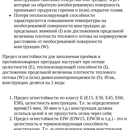
которые на обратную (необогреваемую) поверхность
проникают продукты горения и (или) открытое пламя.
Потеря теплоизолирующей способности
характеризуется повышением температуры на
необогреваемой поверхности конструкции до
предельных значений (I) или достижением предельной
величины плотности теплового потока на нормируемом
расстоянии от необогреваемой поверхности
конструкции (W).
Предел огнестойкости для заполнения проёмов в
противопожарных преградах наступает при потере
целостности (Е), теплоизолирующей способности (I),
достижении предельной величины плотности теплового
потока (W) и (или) дымогазонепроницаемости (S). Итак,
конструкции делятся на 2 вида:
Предел огнестойкости по классу Е (Е15, Е30, Е45, Е60,
Е90), целостность конструкции. Т.е. за определенное
время(15 мин, 30 мин и т.д.) конструкция должна
остаться целой и не пропустить огонь через себя;
Предел огнестойкости EIW (EIW15, EIW30 и т.д.) - это и
целостность и термоизолирующая способность
конструкции. Т.е. за определенное время конструкция