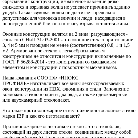
сбрасывания конструкций, избыточное давление резко
снижается и взрывная волна не успевает причинить зданию
ущерб. Также звуковая волна не достигает предельно
допустимых для человека величин и люди, находящиеся в
непосредственной близости к очагу взрыва остаются живы.
Оконные конструкции делятся на 2 вида: разрушающиеся -
согласно СНиП 31-03-2001 - это оконное стекло при толщине
3, 4 и 5 мм и площади не менее (соответственно) 0,8, 1 и 1,5
м2. Армированное стекло к легкосбрасываемым
конструкциям не относится и конструкции выполненные по
ГОСТ Р 56288-2014 - это конструкции со смещаемым
элементом и конструкции с поворотным механизмом.
Наша компания ООО ПФ «ИНОКС
ПРОФИЛЬ» изготавливает все виды лекгосбрасываемых
окон: конструкции из ПВХ, алюминия и стали. Заполнение
возможно стекло в один и два ряда, а также однокамерный
или двухкамерный стеклопакет.
Что такое противопожарное огнестойкое многослойное стекло
марки IBF и как его изготавливают?
Противопожарное огнестойкое стекло - это стеклоблок,
состоящий из двух листов стекла, соединенных между собой
спейсером(рамкой). Пространство между этими стеклами