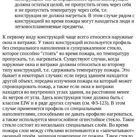
должна остаться целой, не пропустить огонь через себя
и не пропустить температуру через себя, т.е.
конструкция не должна нагреться. В этом случае рядом с
конструкцией во время пожара могут находиться люди и
легковоспламеняемые предметы.
К первому виду конструкций чаще всего относятся наружные
окна и витражи. У таких конструкций используется профиль
без специального наполнения и суперзакаленное стекло,
которое способно "стоять" во время пожара, но температуру
пропускать, т.е. нагреваться. Существуют случаи, когда
наружные окна и витражи должны относиться ко второму
типу конструкций, т.е. сдерживать температуру пожара. Это
бывает в некоторых случаях: если перед зданием находится
другой объект, передача излучения пожара на который может
спровоцировать пожар, а также если окна и витражи
находятся во внутренних углах здания, на расстоянии менее
4х метров от угла. Здесь конструкция тоже должна быть с
классом ЕIW и в ряде других случаях (см. ФЗ-123). В этом
случае применяется профиль со специальными
наполнителями, способными не давать профилю нагреваться,
а также используется многослойное огнестойкое стекло. Такое
стекло состоит из нескольких специальных слоёв. Во время
пожара слои между стёклами вспениваются и «запечатывают»
оконный проём, защищая помещение от пожара. Такое стекло