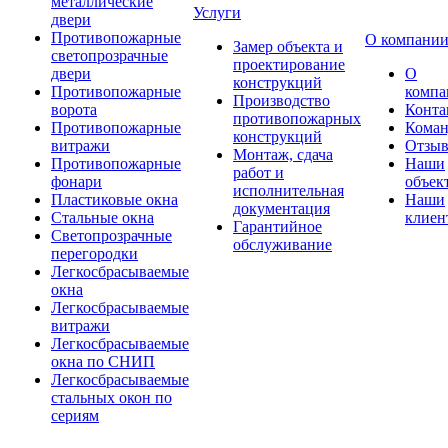
металлические
Услуги
двери
Противопожарные
О компани
Замер объекта и
светопрозрачные
проектирование
двери
О
конструкций
Противопожарные
компа
Производство
ворота
Конта
противопожарных
Противопожарные
Коман
конструкций
витражи
Отзы
Монтаж, сдача
Противопожарные
Наши
работ и
фонари
объек
исполнительная
Пластиковые окна
Наши
документация
Стальные окна
клиен
Гарантийное
Светопрозрачные
обслуживание
перегородки
Легкосбрасываемые
окна
Легкосбрасываемые
витражи
Легкосбрасываемые
окна по СНИП
Легкосбрасываемые
стальных окон по
сериям