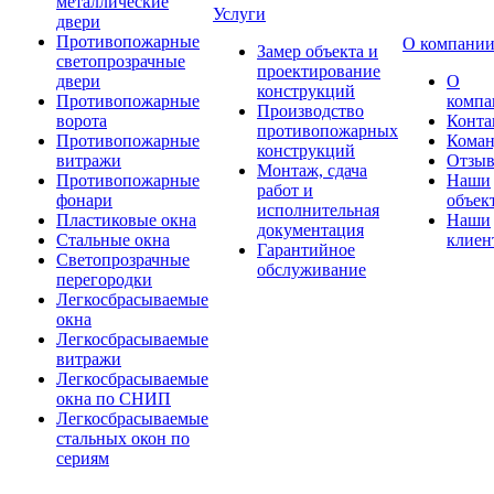
металлические
Услуги
двери
Противопожарные
О компани
Замер объекта и
светопрозрачные
проектирование
двери
О
конструкций
Противопожарные
компа
Производство
ворота
Конта
противопожарных
Противопожарные
Коман
конструкций
витражи
Отзы
Монтаж, сдача
Противопожарные
Наши
работ и
фонари
объек
исполнительная
Пластиковые окна
Наши
документация
Стальные окна
клиен
Гарантийное
Светопрозрачные
обслуживание
перегородки
Легкосбрасываемые
окна
Легкосбрасываемые
витражи
Легкосбрасываемые
окна по СНИП
Легкосбрасываемые
стальных окон по
сериям