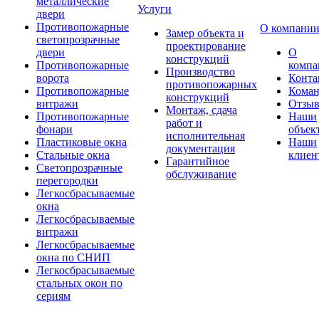
металлические
Услуги
двери
Противопожарные
О компани
Замер объекта и
светопрозрачные
проектирование
двери
О
конструкций
Противопожарные
компа
Производство
ворота
Конта
противопожарных
Противопожарные
Коман
конструкций
витражи
Отзы
Монтаж, сдача
Противопожарные
Наши
работ и
фонари
объек
исполнительная
Пластиковые окна
Наши
документация
Стальные окна
клиен
Гарантийное
Светопрозрачные
обслуживание
перегородки
Легкосбрасываемые
окна
Легкосбрасываемые
витражи
Легкосбрасываемые
окна по СНИП
Легкосбрасываемые
стальных окон по
сериям