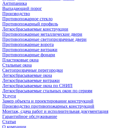
Антипаника
Выпадающий порог
Производство
Противопожарное стекло
Противопожарный профиль
Легкосбрасываемые конструкции
Противопожарные металлические двери
Противопожарные светопрозрачные двери
Противопожарные ворота
Противопожарные витражи
Противопожарные фонари
Пластиковые окна
Стальные окна
Светопрозрачные перегородки
Легкосбрасываемые окна
Легкосбрасываемые витражи
Легкосбрасываемые окна по СНИП
Легкосбрасываемые стальных окон по сериям
Услуги
Замер объекта и проектирование конструкций
Производство противопожарных конструкций
Монтаж, сдача работ и исполнительная документация
Гарантийное обслуживание
Статьи
О компании