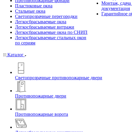
Противопожарные фонари
Монтаж, сдача
Пластиковые окна
документация
Стальные окна
Гарантийное о
Светопрозрачные перегородки
Легкосбрасываемые окна
Легкосбрасываемые витражи
Легкосбрасываемые окна по СНИП
Легкосбрасываемые стальных окон
по сериям
Каталог
Светопрозрачные противопожарные двери
Противопожарные двери
Противопожарные ворота