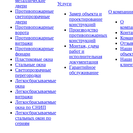
металлические
Услуги
двери
Противопожарные
О компани
Замер объекта и
светопрозрачные
проектирование
двери
О
конструкций
Противопожарные
компа
Производство
ворота
Конта
противопожарных
Противопожарные
Коман
конструкций
витражи
Отзы
Монтаж, сдача
Противопожарные
Наши
работ и
фонари
объек
исполнительная
Пластиковые окна
Наши
документация
Стальные окна
клиен
Гарантийное
Светопрозрачные
обслуживание
перегородки
Легкосбрасываемые
окна
Легкосбрасываемые
витражи
Легкосбрасываемые
окна по СНИП
Легкосбрасываемые
стальных окон по
сериям