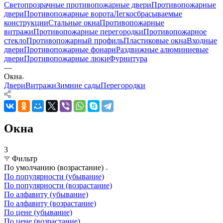
Светопрозрачные противопожарные двери
Противопожарные
двери
Противопожарные ворота
Легкосбрасываемые
конструкции
Стальные окна
Противопожарные
витражи
Противопожарные перегородки
Противопожарное
стекло
Противопожарный профиль
Пластиковые окна
Входные
двери
Противопожарные фонари
Раздвижные алюминиевые
двери
Противопожарные люки
Фурнитура
—
Окна
Двери
Витражи
Зимние сады
Перегородки
Окна
3
Фильтр
По умолчанию (возрастание)
По популярности (убывание)
По популярности (возрастание)
По алфавиту (убывание)
По алфавиту (возрастание)
По цене (убывание)
По цене (возрастание)