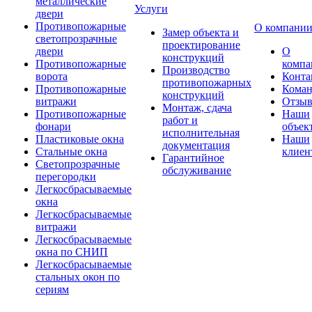
металлические
Услуги
двери
Противопожарные
О компани
Замер объекта и
светопрозрачные
проектирование
двери
О
конструкций
Противопожарные
компа
Производство
ворота
Конта
противопожарных
Противопожарные
Коман
конструкций
витражи
Отзы
Монтаж, сдача
Противопожарные
Наши
работ и
фонари
объек
исполнительная
Пластиковые окна
Наши
документация
Стальные окна
клиен
Гарантийное
Светопрозрачные
обслуживание
перегородки
Легкосбрасываемые
окна
Легкосбрасываемые
витражи
Легкосбрасываемые
окна по СНИП
Легкосбрасываемые
стальных окон по
сериям