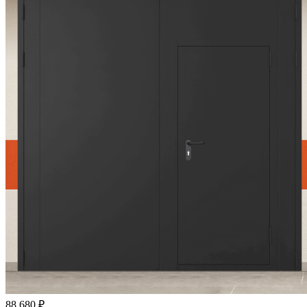
88 680
₽