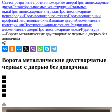
Светопрозрачные противопожарные двери
Противопожарные
двери
Легкосбрасываемые конструкции
Стальные
окна
Противопожарные витражи
Противопожарные
перегородки
Противопожарное стекло
Противопожарный
профиль
Пластиковые окна
Входные двери
Алюминиевые
конструкции
Противопожарные фонари
Раздвижные
алюминиевые двери
Противопожарные люки
Фурнитура
—
Ворота металлические двустворчатые черные с дверью без
доводчика
Ворота металлические двустворчатые
черные с дверью без доводчика