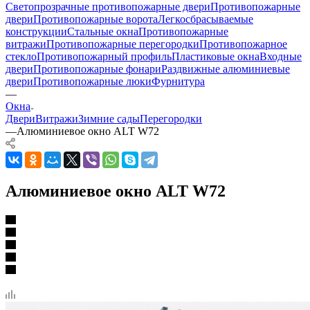
Светопрозрачные противопожарные двери
Противопожарные
двери
Противопожарные ворота
Легкосбрасываемые
конструкции
Стальные окна
Противопожарные
витражи
Противопожарные перегородки
Противопожарное
стекло
Противопожарный профиль
Пластиковые окна
Входные
двери
Противопожарные фонари
Раздвижные алюминиевые
двери
Противопожарные люки
Фурнитура
—
Окна
Двери
Витражи
Зимние сады
Перегородки
—
Алюминиевое окно ALT W72
Алюминиевое окно ALT W72