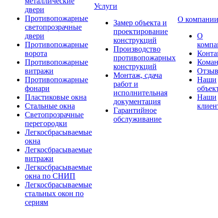
металлические
Услуги
двери
Противопожарные
О компани
Замер объекта и
светопрозрачные
проектирование
двери
О
конструкций
Противопожарные
компа
Производство
ворота
Конта
противопожарных
Противопожарные
Коман
конструкций
витражи
Отзы
Монтаж, сдача
Противопожарные
Наши
работ и
фонари
объек
исполнительная
Пластиковые окна
Наши
документация
Стальные окна
клиен
Гарантийное
Светопрозрачные
обслуживание
перегородки
Легкосбрасываемые
окна
Легкосбрасываемые
витражи
Легкосбрасываемые
окна по СНИП
Легкосбрасываемые
стальных окон по
сериям