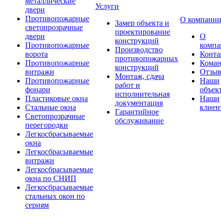
металлические
Услуги
двери
Противопожарные
О компани
Замер объекта и
светопрозрачные
проектирование
двери
О
конструкций
Противопожарные
компа
Производство
ворота
Конта
противопожарных
Противопожарные
Коман
конструкций
витражи
Отзы
Монтаж, сдача
Противопожарные
Наши
работ и
фонари
объек
исполнительная
Пластиковые окна
Наши
документация
Стальные окна
клиен
Гарантийное
Светопрозрачные
обслуживание
перегородки
Легкосбрасываемые
окна
Легкосбрасываемые
витражи
Легкосбрасываемые
окна по СНИП
Легкосбрасываемые
стальных окон по
сериям