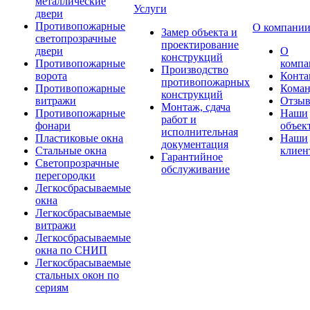
металлические
Услуги
двери
Противопожарные
О компани
Замер объекта и
светопрозрачные
проектирование
двери
О
конструкций
Противопожарные
компа
Производство
ворота
Конта
противопожарных
Противопожарные
Коман
конструкций
витражи
Отзы
Монтаж, сдача
Противопожарные
Наши
работ и
фонари
объек
исполнительная
Пластиковые окна
Наши
документация
Стальные окна
клиен
Гарантийное
Светопрозрачные
обслуживание
перегородки
Легкосбрасываемые
окна
Легкосбрасываемые
витражи
Легкосбрасываемые
окна по СНИП
Легкосбрасываемые
стальных окон по
сериям