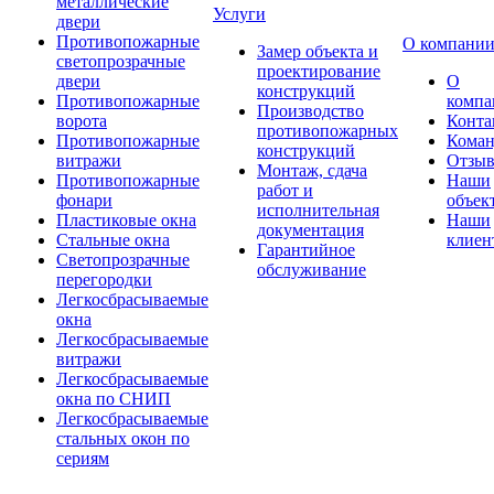
металлические
Услуги
двери
Противопожарные
О компани
Замер объекта и
светопрозрачные
проектирование
двери
О
конструкций
Противопожарные
компа
Производство
ворота
Конта
противопожарных
Противопожарные
Коман
конструкций
витражи
Отзы
Монтаж, сдача
Противопожарные
Наши
работ и
фонари
объек
исполнительная
Пластиковые окна
Наши
документация
Стальные окна
клиен
Гарантийное
Светопрозрачные
обслуживание
перегородки
Легкосбрасываемые
окна
Легкосбрасываемые
витражи
Легкосбрасываемые
окна по СНИП
Легкосбрасываемые
стальных окон по
сериям