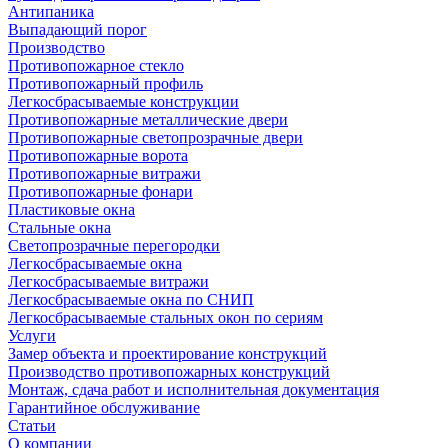
Антипаника
Выпадающий порог
Производство
Противопожарное стекло
Противопожарный профиль
Легкосбрасываемые конструкции
Противопожарные металлические двери
Противопожарные светопрозрачные двери
Противопожарные ворота
Противопожарные витражи
Противопожарные фонари
Пластиковые окна
Стальные окна
Светопрозрачные перегородки
Легкосбрасываемые окна
Легкосбрасываемые витражи
Легкосбрасываемые окна по СНИП
Легкосбрасываемые стальных окон по сериям
Услуги
Замер объекта и проектирование конструкций
Производство противопожарных конструкций
Монтаж, сдача работ и исполнительная документация
Гарантийное обслуживание
Статьи
О компании