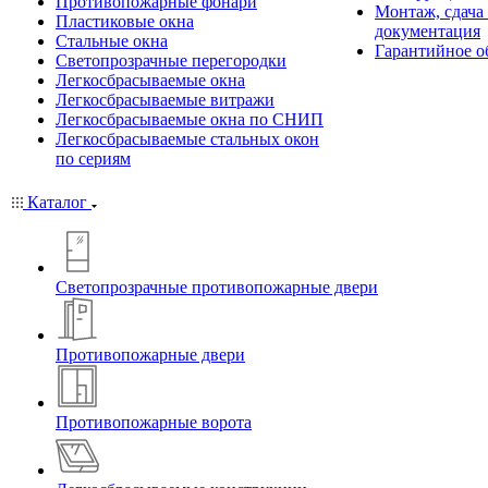
Противопожарные фонари
Монтаж, сдача
Пластиковые окна
документация
Стальные окна
Гарантийное о
Светопрозрачные перегородки
Легкосбрасываемые окна
Легкосбрасываемые витражи
Легкосбрасываемые окна по СНИП
Легкосбрасываемые стальных окон
по сериям
Каталог
Светопрозрачные противопожарные двери
Противопожарные двери
Противопожарные ворота