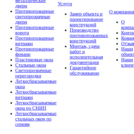
металлические
Услуги
двери
Противопожарные
О компани
Замер объекта и
светопрозрачные
проектирование
двери
О
конструкций
Противопожарные
компа
Производство
ворота
Конта
противопожарных
Противопожарные
Коман
конструкций
витражи
Отзы
Монтаж, сдача
Противопожарные
Наши
работ и
фонари
объек
исполнительная
Пластиковые окна
Наши
документация
Стальные окна
клиен
Гарантийное
Светопрозрачные
обслуживание
перегородки
Легкосбрасываемые
окна
Легкосбрасываемые
витражи
Легкосбрасываемые
окна по СНИП
Легкосбрасываемые
стальных окон по
сериям