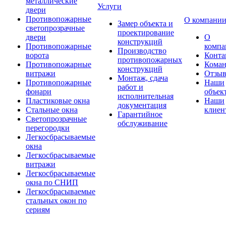
металлические
Услуги
двери
Противопожарные
О компани
Замер объекта и
светопрозрачные
проектирование
двери
О
конструкций
Противопожарные
компа
Производство
ворота
Конта
противопожарных
Противопожарные
Коман
конструкций
витражи
Отзы
Монтаж, сдача
Противопожарные
Наши
работ и
фонари
объек
исполнительная
Пластиковые окна
Наши
документация
Стальные окна
клиен
Гарантийное
Светопрозрачные
обслуживание
перегородки
Легкосбрасываемые
окна
Легкосбрасываемые
витражи
Легкосбрасываемые
окна по СНИП
Легкосбрасываемые
стальных окон по
сериям