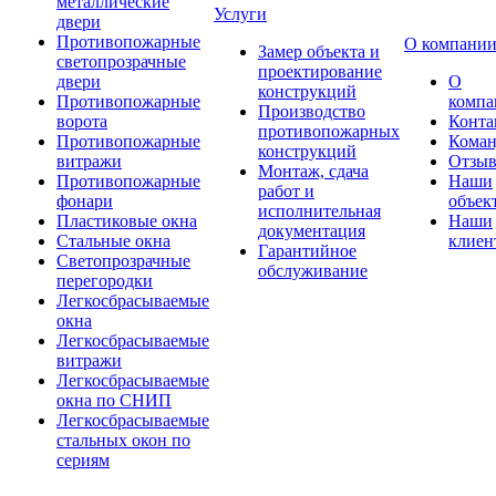
металлические
Услуги
двери
Противопожарные
О компани
Замер объекта и
светопрозрачные
проектирование
двери
О
конструкций
Противопожарные
компа
Производство
ворота
Конта
противопожарных
Противопожарные
Коман
конструкций
витражи
Отзы
Монтаж, сдача
Противопожарные
Наши
работ и
фонари
объек
исполнительная
Пластиковые окна
Наши
документация
Стальные окна
клиен
Гарантийное
Светопрозрачные
обслуживание
перегородки
Легкосбрасываемые
окна
Легкосбрасываемые
витражи
Легкосбрасываемые
окна по СНИП
Легкосбрасываемые
стальных окон по
сериям