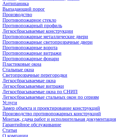
Антипаника
Выпадающий порог
Производство
Противопожарное стекло
Противопожарный профиль
Легкосбрасываемые конструкции
Противопожарные металлические двери
Противопожарные светопрозрачные двери
Противопожарные ворота
Противопожарные витражи
Противопожарные фонари
Пластиковые окна
Стальные окна
Светопрозрачные перегородки
Легкосбрасываемые окна
Легкосбрасываемые витражи
Легкосбрасываемые окна по СНИП
Легкосбрасываемые стальных окон по сериям
Услуги
Замер объекта и проектирование конструкций
Производство противопожарных конструкций
Монтаж, сдача работ и исполнительная документация
Гарантийное обслуживание
Статьи
О компании