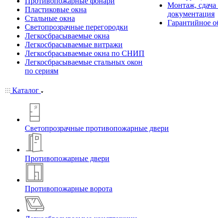
Противопожарные фонари
Монтаж, сдача
Пластиковые окна
документация
Стальные окна
Гарантийное о
Светопрозрачные перегородки
Легкосбрасываемые окна
Легкосбрасываемые витражи
Легкосбрасываемые окна по СНИП
Легкосбрасываемые стальных окон
по сериям
Каталог
Светопрозрачные противопожарные двери
Противопожарные двери
Противопожарные ворота