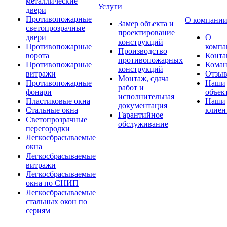
металлические
Услуги
двери
Противопожарные
О компани
Замер объекта и
светопрозрачные
проектирование
двери
О
конструкций
Противопожарные
компа
Производство
ворота
Конта
противопожарных
Противопожарные
Коман
конструкций
витражи
Отзы
Монтаж, сдача
Противопожарные
Наши
работ и
фонари
объек
исполнительная
Пластиковые окна
Наши
документация
Стальные окна
клиен
Гарантийное
Светопрозрачные
обслуживание
перегородки
Легкосбрасываемые
окна
Легкосбрасываемые
витражи
Легкосбрасываемые
окна по СНИП
Легкосбрасываемые
стальных окон по
сериям