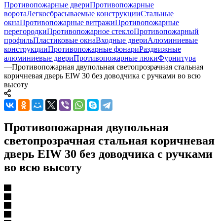
Противопожарные двери
Противопожарные
ворота
Легкосбрасываемые конструкции
Стальные
окна
Противопожарные витражи
Противопожарные
перегородки
Противопожарное стекло
Противопожарный
профиль
Пластиковые окна
Входные двери
Алюминиевые
конструкции
Противопожарные фонари
Раздвижные
алюминиевые двери
Противопожарные люки
Фурнитура
—
Противопожарная двупольная светопрозрачная стальная
коричневая дверь EIW 30 без доводчика с ручками во всю
высоту
Противопожарная двупольная
светопрозрачная стальная коричневая
дверь EIW 30 без доводчика с ручками
во всю высоту