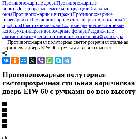
Противопожарные двери
Противопожарные
ворота
Легкосбрасываемые конструкции
Стальные
окна
Противопожарные витражи
Противопожарные
перегородки
Противопожарное стекло
Противопожарный
профиль
Пластиковые окна
Входные двери
Алюминиевые
конструкции
Противопожарные фонари
Раздвижные
алюминиевые двери
Противопожарные люки
Фурнитура
—
Противопожарная полуторная светопрозрачная стальная
коричневая дверь EIW 60 с ручками во всю высоту
Противопожарная полуторная
светопрозрачная стальная коричневая
дверь EIW 60 с ручками во всю высоту