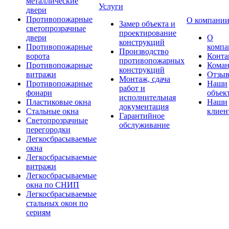
металлические
Услуги
двери
Противопожарные
О компани
Замер объекта и
светопрозрачные
проектирование
двери
О
конструкций
Противопожарные
компа
Производство
ворота
Конта
противопожарных
Противопожарные
Коман
конструкций
витражи
Отзы
Монтаж, сдача
Противопожарные
Наши
работ и
фонари
объек
исполнительная
Пластиковые окна
Наши
документация
Стальные окна
клиен
Гарантийное
Светопрозрачные
обслуживание
перегородки
Легкосбрасываемые
окна
Легкосбрасываемые
витражи
Легкосбрасываемые
окна по СНИП
Легкосбрасываемые
стальных окон по
сериям