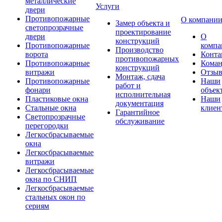
металлические
Услуги
двери
Противопожарные
О компани
Замер объекта и
светопрозрачные
проектирование
двери
О
конструкций
Противопожарные
компа
Производство
ворота
Конта
противопожарных
Противопожарные
Коман
конструкций
витражи
Отзы
Монтаж, сдача
Противопожарные
Наши
работ и
фонари
объек
исполнительная
Пластиковые окна
Наши
документация
Стальные окна
клиен
Гарантийное
Светопрозрачные
обслуживание
перегородки
Легкосбрасываемые
окна
Легкосбрасываемые
витражи
Легкосбрасываемые
окна по СНИП
Легкосбрасываемые
стальных окон по
сериям