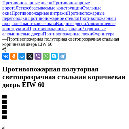
Противопожарные двери
Противопожарные
ворота
Легкосбрасываемые конструкции
Стальные
окна
Противопожарные витражи
Противопожарные
перегородки
Противопожарное стекло
Противопожарный
профиль
Пластиковые окна
Входные двери
Алюминиевые
конструкции
Противопожарные фонари
Раздвижные
алюминиевые двери
Противопожарные люки
Фурнитура
—
Противопожарная полуторная светопрозрачная стальная
коричневая дверь EIW 60
Противопожарная полуторная
светопрозрачная стальная коричневая
дверь EIW 60