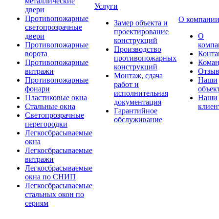
металлические
Услуги
двери
Противопожарные
О компани
Замер объекта и
светопрозрачные
проектирование
двери
О
конструкций
Противопожарные
компа
Производство
ворота
Конта
противопожарных
Противопожарные
Коман
конструкций
витражи
Отзы
Монтаж, сдача
Противопожарные
Наши
работ и
фонари
объек
исполнительная
Пластиковые окна
Наши
документация
Стальные окна
клиен
Гарантийное
Светопрозрачные
обслуживание
перегородки
Легкосбрасываемые
окна
Легкосбрасываемые
витражи
Легкосбрасываемые
окна по СНИП
Легкосбрасываемые
стальных окон по
сериям