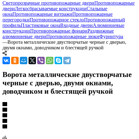
Светопрозрачные противопожарные двери
Противопожарные
двери
Легкосбрасываемые конструкции
Стальные
окна
Противопожарные витражи
Противопожарные
перегородки
Противопожарное стекло
Противопожарный
профиль
Пластиковые окна
Входные двери
Алюминиевые
конструкции
Противопожарные фонари
Раздвижные
алюминиевые двери
Противопожарные люки
Фурнитура
—
Ворота металлические двустворчатые черные с дверью,
двумя окнами, доводчиком и блестящей ручкой
Ворота металлические двустворчатые
черные с дверью, двумя окнами,
доводчиком и блестящей ручкой