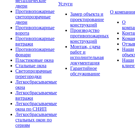
металлические
Услуги
двери
Противопожарные
О компани
Замер объекта и
светопрозрачные
проектирование
двери
О
конструкций
Противопожарные
компа
Производство
ворота
Конта
противопожарных
Противопожарные
Коман
конструкций
витражи
Отзы
Монтаж, сдача
Противопожарные
Наши
работ и
фонари
объек
исполнительная
Пластиковые окна
Наши
документация
Стальные окна
клиен
Гарантийное
Светопрозрачные
обслуживание
перегородки
Легкосбрасываемые
окна
Легкосбрасываемые
витражи
Легкосбрасываемые
окна по СНИП
Легкосбрасываемые
стальных окон по
сериям