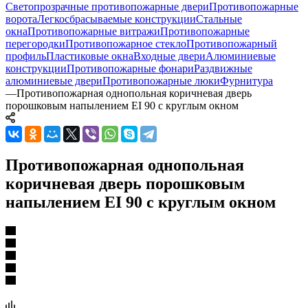
Светопрозрачные противопожарные двери
Противопожарные
ворота
Легкосбрасываемые конструкции
Стальные
окна
Противопожарные витражи
Противопожарные
перегородки
Противопожарное стекло
Противопожарный
профиль
Пластиковые окна
Входные двери
Алюминиевые
конструкции
Противопожарные фонари
Раздвижные
алюминиевые двери
Противопожарные люки
Фурнитура
—
Противопожарная однопольная коричневая дверь
порошковым напылением EI 90 с круглым окном
Противопожарная однопольная
коричневая дверь порошковым
напылением EI 90 с круглым окном