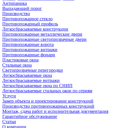
Антипаника
Выпадающий порог
Производство
Противопожарное стекло
Противопожарный профиль
Легкосбрасываемые конструкции
Противопожарные металлические двери
Противопожарные светопрозрачные двери
Противопожарные ворота
Противопожарные витражи
Противопожарные фонари
Пластиковые окна
Стальные окна
Светопрозрачные перегородки
Легкосбрасываемые окна
Легкосбрасываемые витражи
Легкосбрасываемые окна по СНИП
Легкосбрасываемые стальных окон по сериям
Услуги
Замер объекта и проектирование конструкций
Производство противопожарных конструкций
Монтаж, сдача работ и исполнительная документация
Гарантийное обслуживание
Статьи
О компании