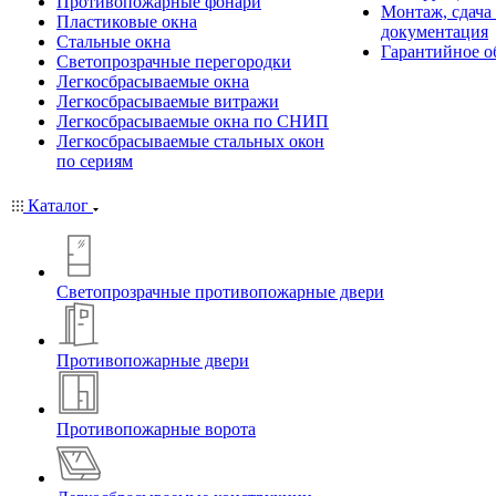
Противопожарные фонари
Монтаж, сдача
Пластиковые окна
документация
Стальные окна
Гарантийное о
Светопрозрачные перегородки
Легкосбрасываемые окна
Легкосбрасываемые витражи
Легкосбрасываемые окна по СНИП
Легкосбрасываемые стальных окон
по сериям
Каталог
Светопрозрачные противопожарные двери
Противопожарные двери
Противопожарные ворота