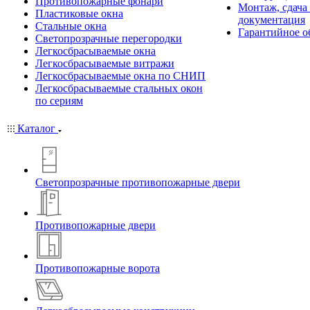
Противопожарные фонари
Монтаж, сдача
Пластиковые окна
документация
Стальные окна
Гарантийное о
Светопрозрачные перегородки
Легкосбрасываемые окна
Легкосбрасываемые витражи
Легкосбрасываемые окна по СНИП
Легкосбрасываемые стальных окон
по сериям
Каталог
Светопрозрачные противопожарные двери
Противопожарные двери
Противопожарные ворота