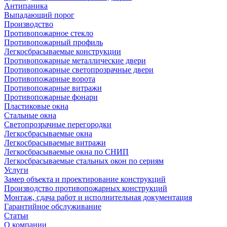
Антипаника
Выпадающий порог
Производство
Противопожарное стекло
Противопожарный профиль
Легкосбрасываемые конструкции
Противопожарные металлические двери
Противопожарные светопрозрачные двери
Противопожарные ворота
Противопожарные витражи
Противопожарные фонари
Пластиковые окна
Стальные окна
Светопрозрачные перегородки
Легкосбрасываемые окна
Легкосбрасываемые витражи
Легкосбрасываемые окна по СНИП
Легкосбрасываемые стальных окон по сериям
Услуги
Замер объекта и проектирование конструкций
Производство противопожарных конструкций
Монтаж, сдача работ и исполнительная документация
Гарантийное обслуживание
Статьи
О компании