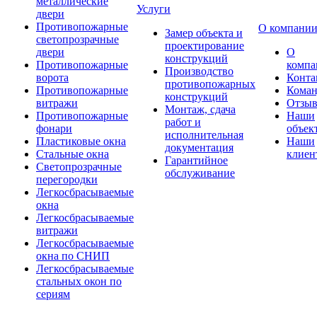
металлические
Услуги
двери
Противопожарные
О компани
Замер объекта и
светопрозрачные
проектирование
двери
О
конструкций
Противопожарные
компа
Производство
ворота
Конта
противопожарных
Противопожарные
Коман
конструкций
витражи
Отзы
Монтаж, сдача
Противопожарные
Наши
работ и
фонари
объек
исполнительная
Пластиковые окна
Наши
документация
Стальные окна
клиен
Гарантийное
Светопрозрачные
обслуживание
перегородки
Легкосбрасываемые
окна
Легкосбрасываемые
витражи
Легкосбрасываемые
окна по СНИП
Легкосбрасываемые
стальных окон по
сериям