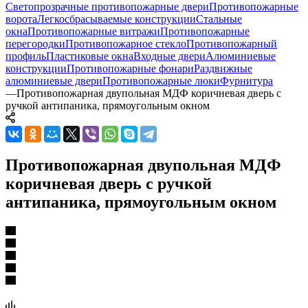
Светопрозрачные противопожарные двери
Противопожарные
ворота
Легкосбрасываемые конструкции
Стальные
окна
Противопожарные витражи
Противопожарные
перегородки
Противопожарное стекло
Противопожарный
профиль
Пластиковые окна
Входные двери
Алюминиевые
конструкции
Противопожарные фонари
Раздвижные
алюминиевые двери
Противопожарные люки
Фурнитура
—
Противопожарная двупольная МДФ коричневая дверь с
ручкой антипаника, прямоугольным окном
Противопожарная двупольная МДФ
коричневая дверь с ручкой
антипаника, прямоугольным окном