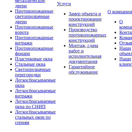
металлические
Услуги
двери
Противопожарные
О компани
Замер объекта и
светопрозрачные
проектирование
двери
О
конструкций
Противопожарные
компа
Производство
ворота
Конта
противопожарных
Противопожарные
Коман
конструкций
витражи
Отзы
Монтаж, сдача
Противопожарные
Наши
работ и
фонари
объек
исполнительная
Пластиковые окна
Наши
документация
Стальные окна
клиен
Гарантийное
Светопрозрачные
обслуживание
перегородки
Легкосбрасываемые
окна
Легкосбрасываемые
витражи
Легкосбрасываемые
окна по СНИП
Легкосбрасываемые
стальных окон по
сериям