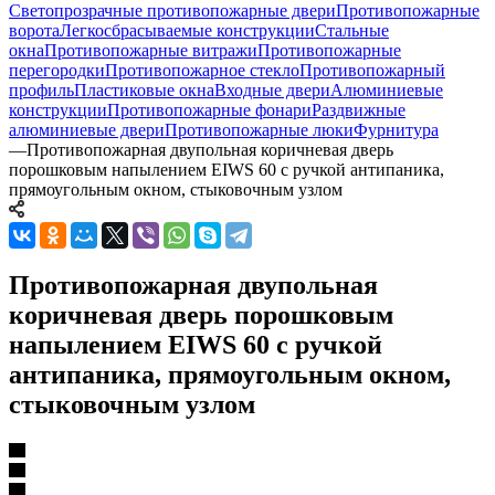
Светопрозрачные противопожарные двери
Противопожарные
ворота
Легкосбрасываемые конструкции
Стальные
окна
Противопожарные витражи
Противопожарные
перегородки
Противопожарное стекло
Противопожарный
профиль
Пластиковые окна
Входные двери
Алюминиевые
конструкции
Противопожарные фонари
Раздвижные
алюминиевые двери
Противопожарные люки
Фурнитура
—
Противопожарная двупольная коричневая дверь
порошковым напылением EIWS 60 с ручкой антипаника,
прямоугольным окном, стыковочным узлом
Противопожарная двупольная
коричневая дверь порошковым
напылением EIWS 60 с ручкой
антипаника, прямоугольным окном,
стыковочным узлом