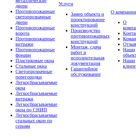
металлические
Услуги
двери
Противопожарные
О компани
Замер объекта и
светопрозрачные
проектирование
двери
О
конструкций
Противопожарные
компа
Производство
ворота
Конта
противопожарных
Противопожарные
Коман
конструкций
витражи
Отзы
Монтаж, сдача
Противопожарные
Наши
работ и
фонари
объек
исполнительная
Пластиковые окна
Наши
документация
Стальные окна
клиен
Гарантийное
Светопрозрачные
обслуживание
перегородки
Легкосбрасываемые
окна
Легкосбрасываемые
витражи
Легкосбрасываемые
окна по СНИП
Легкосбрасываемые
стальных окон по
сериям