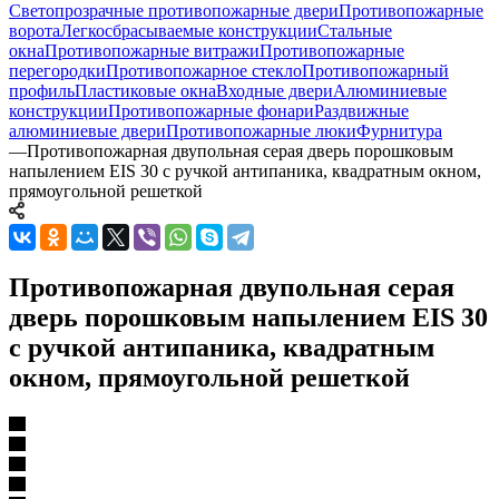
Светопрозрачные противопожарные двери
Противопожарные
ворота
Легкосбрасываемые конструкции
Стальные
окна
Противопожарные витражи
Противопожарные
перегородки
Противопожарное стекло
Противопожарный
профиль
Пластиковые окна
Входные двери
Алюминиевые
конструкции
Противопожарные фонари
Раздвижные
алюминиевые двери
Противопожарные люки
Фурнитура
—
Противопожарная двупольная серая дверь порошковым
напылением EIS 30 с ручкой антипаника, квадратным окном,
прямоугольной решеткой
Противопожарная двупольная серая
дверь порошковым напылением EIS 30
с ручкой антипаника, квадратным
окном, прямоугольной решеткой