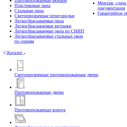
Противопожарные фонари
Монтаж, сдача
Пластиковые окна
документация
Стальные окна
Гарантийное о
Светопрозрачные перегородки
Легкосбрасываемые окна
Легкосбрасываемые витражи
Легкосбрасываемые окна по СНИП
Легкосбрасываемые стальных окон
по сериям
Каталог
Светопрозрачные противопожарные двери
Противопожарные двери
Противопожарные ворота