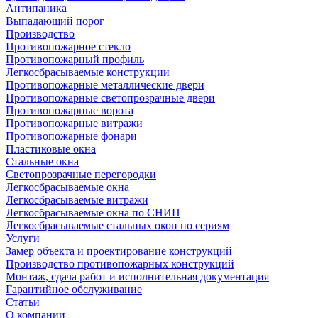
Антипаника
Выпадающий порог
Производство
Противопожарное стекло
Противопожарный профиль
Легкосбрасываемые конструкции
Противопожарные металлические двери
Противопожарные светопрозрачные двери
Противопожарные ворота
Противопожарные витражи
Противопожарные фонари
Пластиковые окна
Стальные окна
Светопрозрачные перегородки
Легкосбрасываемые окна
Легкосбрасываемые витражи
Легкосбрасываемые окна по СНИП
Легкосбрасываемые стальных окон по сериям
Услуги
Замер объекта и проектирование конструкций
Производство противопожарных конструкций
Монтаж, сдача работ и исполнительная документация
Гарантийное обслуживание
Статьи
О компании