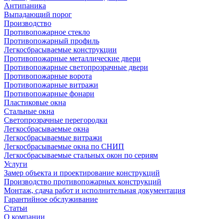
Антипаника
Выпадающий порог
Производство
Противопожарное стекло
Противопожарный профиль
Легкосбрасываемые конструкции
Противопожарные металлические двери
Противопожарные светопрозрачные двери
Противопожарные ворота
Противопожарные витражи
Противопожарные фонари
Пластиковые окна
Стальные окна
Светопрозрачные перегородки
Легкосбрасываемые окна
Легкосбрасываемые витражи
Легкосбрасываемые окна по СНИП
Легкосбрасываемые стальных окон по сериям
Услуги
Замер объекта и проектирование конструкций
Производство противопожарных конструкций
Монтаж, сдача работ и исполнительная документация
Гарантийное обслуживание
Статьи
О компании