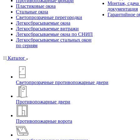
Противопожарные фонари
Монтаж, сдача
Пластиковые окна
документация
Стальные окна
Гарантийное о
Светопрозрачные перегородки
Легкосбрасываемые окна
Легкосбрасываемые витражи
Легкосбрасываемые окна по СНИП
Легкосбрасываемые стальных окон
по сериям
Каталог
Светопрозрачные противопожарные двери
Противопожарные двери
Противопожарные ворота