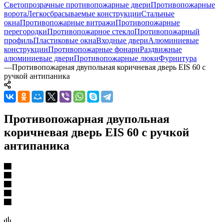
Светопрозрачные противопожарные двери
Противопожарные
ворота
Легкосбрасываемые конструкции
Стальные
окна
Противопожарные витражи
Противопожарные
перегородки
Противопожарное стекло
Противопожарный
профиль
Пластиковые окна
Входные двери
Алюминиевые
конструкции
Противопожарные фонари
Раздвижные
алюминиевые двери
Противопожарные люки
Фурнитура
—
Противопожарная двупольная коричневая дверь EIS 60 с
ручкой антипаника
Противопожарная двупольная
коричневая дверь EIS 60 с ручкой
антипаника