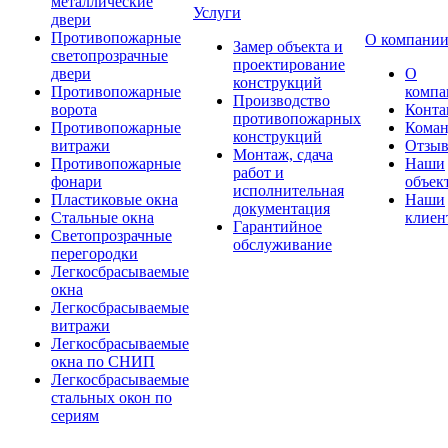
металлические
Услуги
двери
Противопожарные
О компани
Замер объекта и
светопрозрачные
проектирование
двери
О
конструкций
Противопожарные
компа
Производство
ворота
Конта
противопожарных
Противопожарные
Коман
конструкций
витражи
Отзы
Монтаж, сдача
Противопожарные
Наши
работ и
фонари
объек
исполнительная
Пластиковые окна
Наши
документация
Стальные окна
клиен
Гарантийное
Светопрозрачные
обслуживание
перегородки
Легкосбрасываемые
окна
Легкосбрасываемые
витражи
Легкосбрасываемые
окна по СНИП
Легкосбрасываемые
стальных окон по
сериям