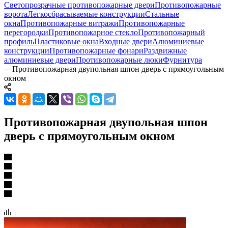
Светопрозрачные противопожарные двери
Противопожарные
ворота
Легкосбрасываемые конструкции
Стальные
окна
Противопожарные витражи
Противопожарные
перегородки
Противопожарное стекло
Противопожарный
профиль
Пластиковые окна
Входные двери
Алюминиевые
конструкции
Противопожарные фонари
Раздвижные
алюминиевые двери
Противопожарные люки
Фурнитура
—
Противопожарная двупольная шпон дверь с прямоугольным
окном
Противопожарная двупольная шпон
дверь с прямоугольным окном