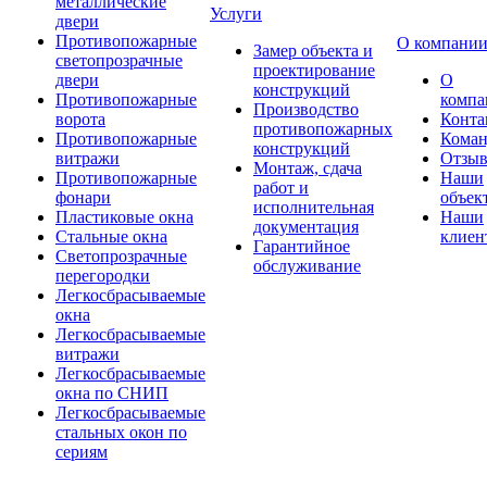
металлические
Услуги
двери
Противопожарные
О компани
Замер объекта и
светопрозрачные
проектирование
двери
О
конструкций
Противопожарные
компа
Производство
ворота
Конта
противопожарных
Противопожарные
Коман
конструкций
витражи
Отзы
Монтаж, сдача
Противопожарные
Наши
работ и
фонари
объек
исполнительная
Пластиковые окна
Наши
документация
Стальные окна
клиен
Гарантийное
Светопрозрачные
обслуживание
перегородки
Легкосбрасываемые
окна
Легкосбрасываемые
витражи
Легкосбрасываемые
окна по СНИП
Легкосбрасываемые
стальных окон по
сериям