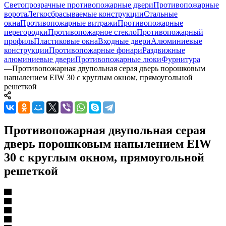
Светопрозрачные противопожарные двери
Противопожарные
ворота
Легкосбрасываемые конструкции
Стальные
окна
Противопожарные витражи
Противопожарные
перегородки
Противопожарное стекло
Противопожарный
профиль
Пластиковые окна
Входные двери
Алюминиевые
конструкции
Противопожарные фонари
Раздвижные
алюминиевые двери
Противопожарные люки
Фурнитура
—
Противопожарная двупольная серая дверь порошковым
напылением EIW 30 с круглым окном, прямоугольной
решеткой
Противопожарная двупольная серая
дверь порошковым напылением EIW
30 с круглым окном, прямоугольной
решеткой