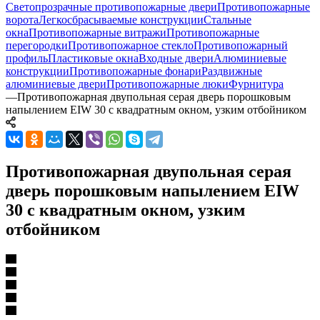
Светопрозрачные противопожарные двери
Противопожарные
ворота
Легкосбрасываемые конструкции
Стальные
окна
Противопожарные витражи
Противопожарные
перегородки
Противопожарное стекло
Противопожарный
профиль
Пластиковые окна
Входные двери
Алюминиевые
конструкции
Противопожарные фонари
Раздвижные
алюминиевые двери
Противопожарные люки
Фурнитура
—
Противопожарная двупольная серая дверь порошковым
напылением EIW 30 с квадратным окном, узким отбойником
Противопожарная двупольная серая
дверь порошковым напылением EIW
30 с квадратным окном, узким
отбойником