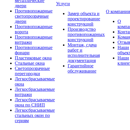
металлические
Услуги
двери
Противопожарные
О компани
Замер объекта и
светопрозрачные
проектирование
двери
О
конструкций
Противопожарные
компа
Производство
ворота
Конта
противопожарных
Противопожарные
Коман
конструкций
витражи
Отзы
Монтаж, сдача
Противопожарные
Наши
работ и
фонари
объек
исполнительная
Пластиковые окна
Наши
документация
Стальные окна
клиен
Гарантийное
Светопрозрачные
обслуживание
перегородки
Легкосбрасываемые
окна
Легкосбрасываемые
витражи
Легкосбрасываемые
окна по СНИП
Легкосбрасываемые
стальных окон по
сериям