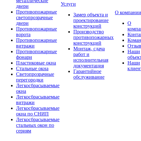
металлические
Услуги
двери
Противопожарные
О компани
Замер объекта и
светопрозрачные
проектирование
двери
О
конструкций
Противопожарные
компа
Производство
ворота
Конта
противопожарных
Противопожарные
Коман
конструкций
витражи
Отзы
Монтаж, сдача
Противопожарные
Наши
работ и
фонари
объек
исполнительная
Пластиковые окна
Наши
документация
Стальные окна
клиен
Гарантийное
Светопрозрачные
обслуживание
перегородки
Легкосбрасываемые
окна
Легкосбрасываемые
витражи
Легкосбрасываемые
окна по СНИП
Легкосбрасываемые
стальных окон по
сериям