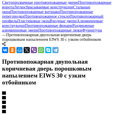
Светопрозрачные противопожарные двери
Противопожарные
ворота
Легкосбрасываемые конструкции
Стальные
окна
Противопожарные витражи
Противопожарные
перегородки
Противопожарное стекло
Противопожарный
профиль
Пластиковые окна
Входные двери
Алюминиевые
конструкции
Противопожарные фонари
Раздвижные
алюминиевые двери
Противопожарные люки
Фурнитура
—
Противопожарная двупольная коричневая дверь
порошковым напылением EIWS 30 с узким отбойником
Противопожарная двупольная
коричневая дверь порошковым
напылением EIWS 30 с узким
отбойником