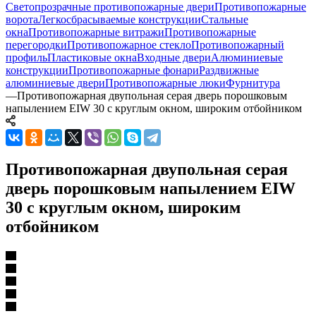
Светопрозрачные противопожарные двери
Противопожарные
ворота
Легкосбрасываемые конструкции
Стальные
окна
Противопожарные витражи
Противопожарные
перегородки
Противопожарное стекло
Противопожарный
профиль
Пластиковые окна
Входные двери
Алюминиевые
конструкции
Противопожарные фонари
Раздвижные
алюминиевые двери
Противопожарные люки
Фурнитура
—
Противопожарная двупольная серая дверь порошковым
напылением EIW 30 с круглым окном, широким отбойником
Противопожарная двупольная серая
дверь порошковым напылением EIW
30 с круглым окном, широким
отбойником