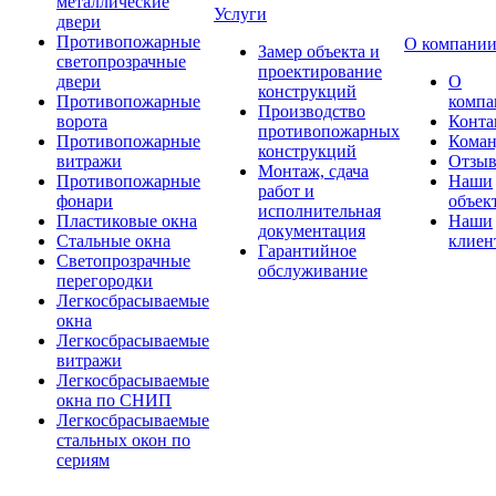
металлические
Услуги
двери
Противопожарные
О компани
Замер объекта и
светопрозрачные
проектирование
двери
О
конструкций
Противопожарные
компа
Производство
ворота
Конта
противопожарных
Противопожарные
Коман
конструкций
витражи
Отзы
Монтаж, сдача
Противопожарные
Наши
работ и
фонари
объек
исполнительная
Пластиковые окна
Наши
документация
Стальные окна
клиен
Гарантийное
Светопрозрачные
обслуживание
перегородки
Легкосбрасываемые
окна
Легкосбрасываемые
витражи
Легкосбрасываемые
окна по СНИП
Легкосбрасываемые
стальных окон по
сериям