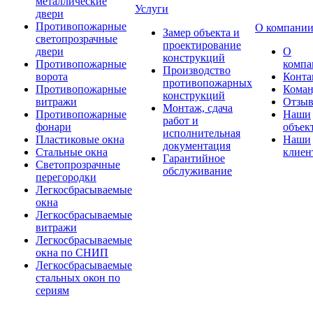
металлические
Услуги
двери
Противопожарные
О компани
Замер объекта и
светопрозрачные
проектирование
двери
О
конструкций
Противопожарные
компа
Производство
ворота
Конта
противопожарных
Противопожарные
Коман
конструкций
витражи
Отзы
Монтаж, сдача
Противопожарные
Наши
работ и
фонари
объек
исполнительная
Пластиковые окна
Наши
документация
Стальные окна
клиен
Гарантийное
Светопрозрачные
обслуживание
перегородки
Легкосбрасываемые
окна
Легкосбрасываемые
витражи
Легкосбрасываемые
окна по СНИП
Легкосбрасываемые
стальных окон по
сериям