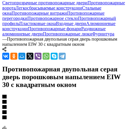
Светопрозрачные противопожарные двери
Противопожарные
ворота
Легкосбрасываемые конструкции
Стальные
окна
Противопожарные витражи
Противопожарные
перегородки
Противопожарное стекло
Противопожарный
профиль
Пластиковые окна
Входные двери
Алюминиевые
конструкции
Противопожарные фонари
Раздвижные
алюминиевые двери
Противопожарные люки
Фурнитура
—
Противопожарная двупольная серая дверь порошковым
напылением EIW 30 с квадратным окном
Противопожарная двупольная серая
дверь порошковым напылением EIW
30 с квадратным окном