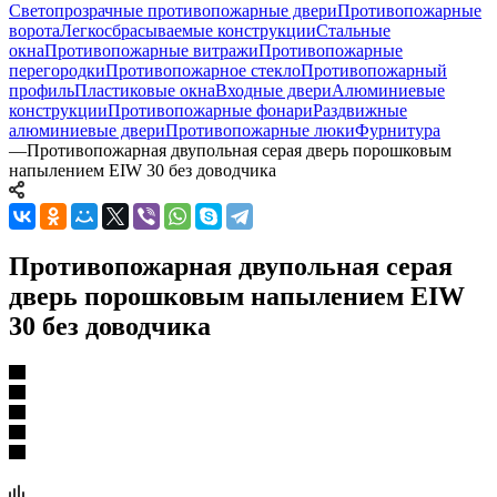
Светопрозрачные противопожарные двери
Противопожарные
ворота
Легкосбрасываемые конструкции
Стальные
окна
Противопожарные витражи
Противопожарные
перегородки
Противопожарное стекло
Противопожарный
профиль
Пластиковые окна
Входные двери
Алюминиевые
конструкции
Противопожарные фонари
Раздвижные
алюминиевые двери
Противопожарные люки
Фурнитура
—
Противопожарная двупольная серая дверь порошковым
напылением EIW 30 без доводчика
Противопожарная двупольная серая
дверь порошковым напылением EIW
30 без доводчика