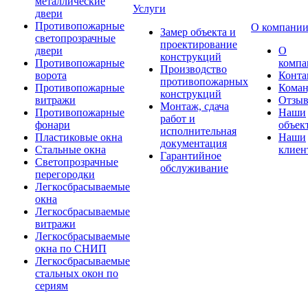
металлические
Услуги
двери
Противопожарные
О компани
Замер объекта и
светопрозрачные
проектирование
двери
О
конструкций
Противопожарные
компа
Производство
ворота
Конта
противопожарных
Противопожарные
Коман
конструкций
витражи
Отзы
Монтаж, сдача
Противопожарные
Наши
работ и
фонари
объек
исполнительная
Пластиковые окна
Наши
документация
Стальные окна
клиен
Гарантийное
Светопрозрачные
обслуживание
перегородки
Легкосбрасываемые
окна
Легкосбрасываемые
витражи
Легкосбрасываемые
окна по СНИП
Легкосбрасываемые
стальных окон по
сериям