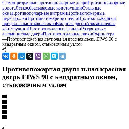
Светопрозрачные противопожарные двери
Противопожарные
ворота
Легкосбрасываемые конструкции
Стальные
окна
Противопожарные витражи
Противопожарные
перегородки
Противопожарное стекло
Противопожарный
профиль
Пластиковые окна
Входные двери
Алюминиевые
конструкции
Противопожарные фонари
Раздвижные
алюминиевые двери
Противопожарные люки
Фурнитура
—
Противопожарная двупольная красная дверь EIWS 90 с
квадратным окном, стыковочным узлом
Противопожарная двупольная красная
дверь EIWS 90 с квадратным окном,
стыковочным узлом