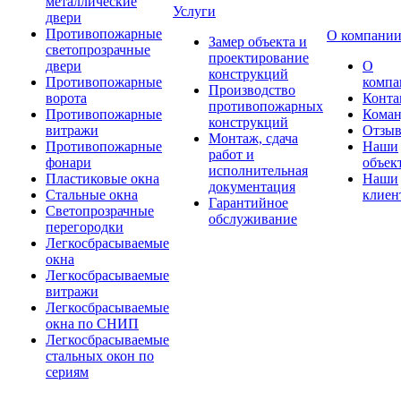
металлические
Услуги
двери
Противопожарные
О компани
Замер объекта и
светопрозрачные
проектирование
двери
О
конструкций
Противопожарные
компа
Производство
ворота
Конта
противопожарных
Противопожарные
Коман
конструкций
витражи
Отзы
Монтаж, сдача
Противопожарные
Наши
работ и
фонари
объек
исполнительная
Пластиковые окна
Наши
документация
Стальные окна
клиен
Гарантийное
Светопрозрачные
обслуживание
перегородки
Легкосбрасываемые
окна
Легкосбрасываемые
витражи
Легкосбрасываемые
окна по СНИП
Легкосбрасываемые
стальных окон по
сериям