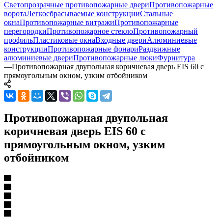
Светопрозрачные противопожарные двери
Противопожарные
ворота
Легкосбрасываемые конструкции
Стальные
окна
Противопожарные витражи
Противопожарные
перегородки
Противопожарное стекло
Противопожарный
профиль
Пластиковые окна
Входные двери
Алюминиевые
конструкции
Противопожарные фонари
Раздвижные
алюминиевые двери
Противопожарные люки
Фурнитура
—
Противопожарная двупольная коричневая дверь EIS 60 с
прямоугольным окном, узким отбойником
Противопожарная двупольная
коричневая дверь EIS 60 с
прямоугольным окном, узким
отбойником