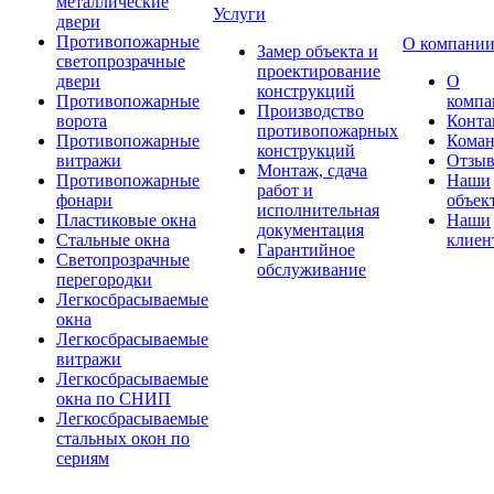
металлические
Услуги
двери
Противопожарные
О компани
Замер объекта и
светопрозрачные
проектирование
двери
О
конструкций
Противопожарные
компа
Производство
ворота
Конта
противопожарных
Противопожарные
Коман
конструкций
витражи
Отзы
Монтаж, сдача
Противопожарные
Наши
работ и
фонари
объек
исполнительная
Пластиковые окна
Наши
документация
Стальные окна
клиен
Гарантийное
Светопрозрачные
обслуживание
перегородки
Легкосбрасываемые
окна
Легкосбрасываемые
витражи
Легкосбрасываемые
окна по СНИП
Легкосбрасываемые
стальных окон по
сериям