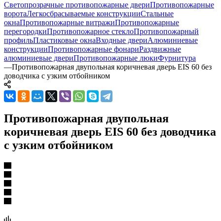
Светопрозрачные противопожарные двери
Противопожарные
ворота
Легкосбрасываемые конструкции
Стальные
окна
Противопожарные витражи
Противопожарные
перегородки
Противопожарное стекло
Противопожарный
профиль
Пластиковые окна
Входные двери
Алюминиевые
конструкции
Противопожарные фонари
Раздвижные
алюминиевые двери
Противопожарные люки
Фурнитура
—
Противопожарная двупольная коричневая дверь EIS 60 без
доводчика с узким отбойником
Противопожарная двупольная
коричневая дверь EIS 60 без доводчика
с узким отбойником