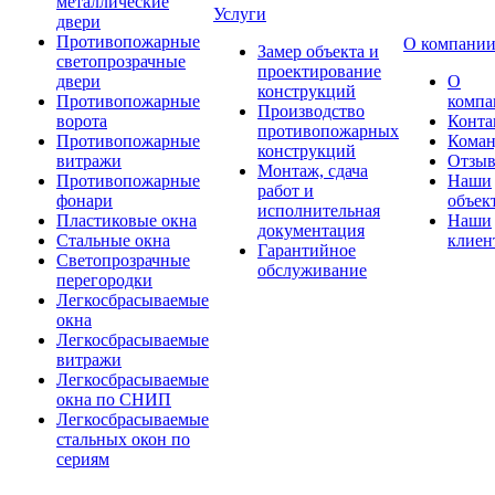
металлические
Услуги
двери
Противопожарные
О компани
Замер объекта и
светопрозрачные
проектирование
двери
О
конструкций
Противопожарные
компа
Производство
ворота
Конта
противопожарных
Противопожарные
Коман
конструкций
витражи
Отзы
Монтаж, сдача
Противопожарные
Наши
работ и
фонари
объек
исполнительная
Пластиковые окна
Наши
документация
Стальные окна
клиен
Гарантийное
Светопрозрачные
обслуживание
перегородки
Легкосбрасываемые
окна
Легкосбрасываемые
витражи
Легкосбрасываемые
окна по СНИП
Легкосбрасываемые
стальных окон по
сериям