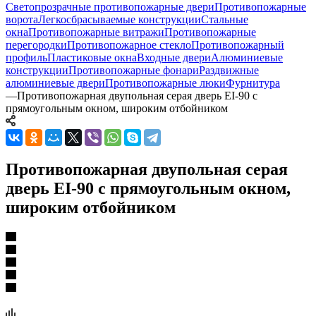
Светопрозрачные противопожарные двери
Противопожарные
ворота
Легкосбрасываемые конструкции
Стальные
окна
Противопожарные витражи
Противопожарные
перегородки
Противопожарное стекло
Противопожарный
профиль
Пластиковые окна
Входные двери
Алюминиевые
конструкции
Противопожарные фонари
Раздвижные
алюминиевые двери
Противопожарные люки
Фурнитура
—
Противопожарная двупольная серая дверь EI-90 с
прямоугольным окном, широким отбойником
Противопожарная двупольная серая
дверь EI-90 с прямоугольным окном,
широким отбойником