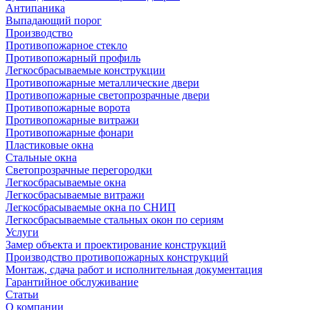
Антипаника
Выпадающий порог
Производство
Противопожарное стекло
Противопожарный профиль
Легкосбрасываемые конструкции
Противопожарные металлические двери
Противопожарные светопрозрачные двери
Противопожарные ворота
Противопожарные витражи
Противопожарные фонари
Пластиковые окна
Стальные окна
Светопрозрачные перегородки
Легкосбрасываемые окна
Легкосбрасываемые витражи
Легкосбрасываемые окна по СНИП
Легкосбрасываемые стальных окон по сериям
Услуги
Замер объекта и проектирование конструкций
Производство противопожарных конструкций
Монтаж, сдача работ и исполнительная документация
Гарантийное обслуживание
Статьи
О компании