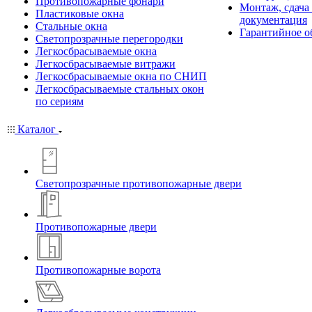
Противопожарные фонари
Монтаж, сдача
Пластиковые окна
документация
Стальные окна
Гарантийное о
Светопрозрачные перегородки
Легкосбрасываемые окна
Легкосбрасываемые витражи
Легкосбрасываемые окна по СНИП
Легкосбрасываемые стальных окон
по сериям
Каталог
Светопрозрачные противопожарные двери
Противопожарные двери
Противопожарные ворота