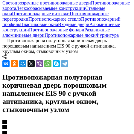
Светопрозрачные противопожарные двери
Противопожарные
ворота
Легкосбрасываемые конструкции
Стальные
окна
Противопожарные витражи
Противопожарные
перегородки
Противопожарное стекло
Противопожарный
профиль
Пластиковые окна
Входные двери
Алюминиевые
конструкции
Противопожарные фонари
Раздвижные
алюминиевые двери
Противопожарные люки
Фурнитура
—
Противопожарная полуторная коричневая дверь
порошковым напылением EIS 90 с ручкой антипаника,
круглым окном, стыковочным узлом
Противопожарная полуторная
коричневая дверь порошковым
напылением EIS 90 с ручкой
антипаника, круглым окном,
стыковочным узлом