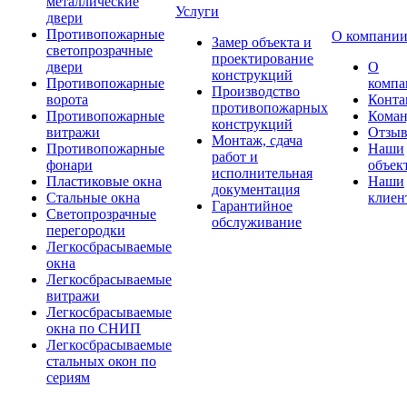
металлические
Услуги
двери
Противопожарные
О компани
Замер объекта и
светопрозрачные
проектирование
двери
О
конструкций
Противопожарные
компа
Производство
ворота
Конта
противопожарных
Противопожарные
Коман
конструкций
витражи
Отзы
Монтаж, сдача
Противопожарные
Наши
работ и
фонари
объек
исполнительная
Пластиковые окна
Наши
документация
Стальные окна
клиен
Гарантийное
Светопрозрачные
обслуживание
перегородки
Легкосбрасываемые
окна
Легкосбрасываемые
витражи
Легкосбрасываемые
окна по СНИП
Легкосбрасываемые
стальных окон по
сериям