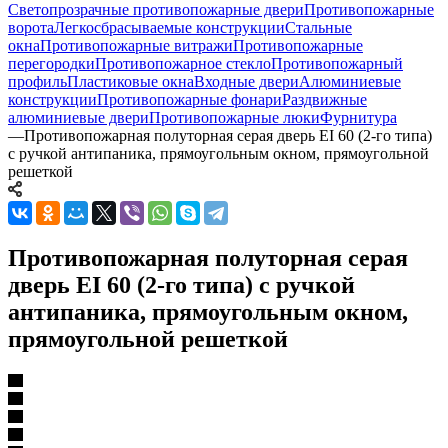
Светопрозрачные противопожарные двери
Противопожарные
ворота
Легкосбрасываемые конструкции
Стальные
окна
Противопожарные витражи
Противопожарные
перегородки
Противопожарное стекло
Противопожарный
профиль
Пластиковые окна
Входные двери
Алюминиевые
конструкции
Противопожарные фонари
Раздвижные
алюминиевые двери
Противопожарные люки
Фурнитура
—
Противопожарная полуторная серая дверь EI 60 (2-го типа)
с ручкой антипаника, прямоугольным окном, прямоугольной
решеткой
Противопожарная полуторная серая
дверь EI 60 (2-го типа) с ручкой
антипаника, прямоугольным окном,
прямоугольной решеткой