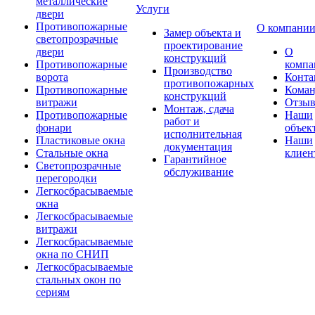
металлические
Услуги
двери
Противопожарные
О компани
Замер объекта и
светопрозрачные
проектирование
двери
О
конструкций
Противопожарные
компа
Производство
ворота
Конта
противопожарных
Противопожарные
Коман
конструкций
витражи
Отзы
Монтаж, сдача
Противопожарные
Наши
работ и
фонари
объек
исполнительная
Пластиковые окна
Наши
документация
Стальные окна
клиен
Гарантийное
Светопрозрачные
обслуживание
перегородки
Легкосбрасываемые
окна
Легкосбрасываемые
витражи
Легкосбрасываемые
окна по СНИП
Легкосбрасываемые
стальных окон по
сериям