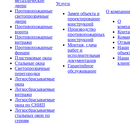
металлические
Услуги
двери
Противопожарные
О компани
Замер объекта и
светопрозрачные
проектирование
двери
О
конструкций
Противопожарные
компа
Производство
ворота
Конта
противопожарных
Противопожарные
Коман
конструкций
витражи
Отзы
Монтаж, сдача
Противопожарные
Наши
работ и
фонари
объек
исполнительная
Пластиковые окна
Наши
документация
Стальные окна
клиен
Гарантийное
Светопрозрачные
обслуживание
перегородки
Легкосбрасываемые
окна
Легкосбрасываемые
витражи
Легкосбрасываемые
окна по СНИП
Легкосбрасываемые
стальных окон по
сериям