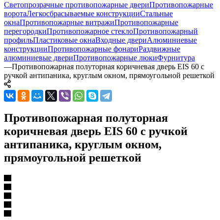
Светопрозрачные противопожарные двери
Противопожарные
ворота
Легкосбрасываемые конструкции
Стальные
окна
Противопожарные витражи
Противопожарные
перегородки
Противопожарное стекло
Противопожарный
профиль
Пластиковые окна
Входные двери
Алюминиевые
конструкции
Противопожарные фонари
Раздвижные
алюминиевые двери
Противопожарные люки
Фурнитура
—
Противопожарная полуторная коричневая дверь EIS 60 с
ручкой антипаника, круглым окном, прямоугольной решеткой
Противопожарная полуторная
коричневая дверь EIS 60 с ручкой
антипаника, круглым окном,
прямоугольной решеткой