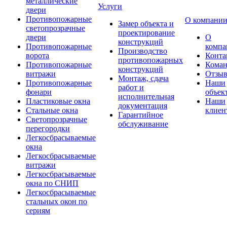
металлические
Услуги
двери
Противопожарные
О компани
Замер объекта и
светопрозрачные
проектирование
двери
О
конструкций
Противопожарные
компа
Производство
ворота
Конта
противопожарных
Противопожарные
Коман
конструкций
витражи
Отзы
Монтаж, сдача
Противопожарные
Наши
работ и
фонари
объек
исполнительная
Пластиковые окна
Наши
документация
Стальные окна
клиен
Гарантийное
Светопрозрачные
обслуживание
перегородки
Легкосбрасываемые
окна
Легкосбрасываемые
витражи
Легкосбрасываемые
окна по СНИП
Легкосбрасываемые
стальных окон по
сериям