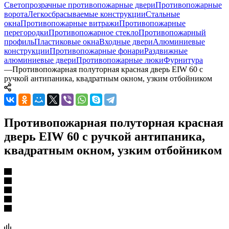
Светопрозрачные противопожарные двери
Противопожарные
ворота
Легкосбрасываемые конструкции
Стальные
окна
Противопожарные витражи
Противопожарные
перегородки
Противопожарное стекло
Противопожарный
профиль
Пластиковые окна
Входные двери
Алюминиевые
конструкции
Противопожарные фонари
Раздвижные
алюминиевые двери
Противопожарные люки
Фурнитура
—
Противопожарная полуторная красная дверь EIW 60 с
ручкой антипаника, квадратным окном, узким отбойником
Противопожарная полуторная красная
дверь EIW 60 с ручкой антипаника,
квадратным окном, узким отбойником