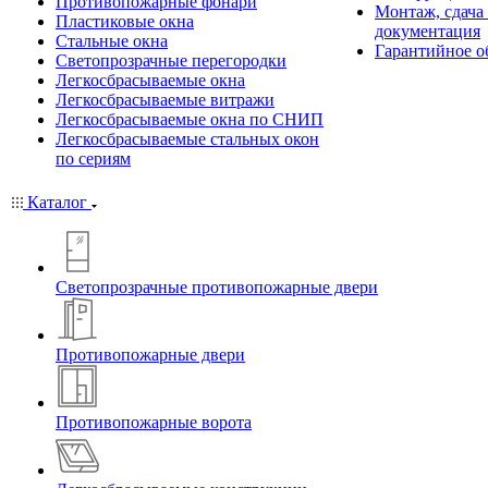
Противопожарные фонари
Монтаж, сдача
Пластиковые окна
документация
Стальные окна
Гарантийное о
Светопрозрачные перегородки
Легкосбрасываемые окна
Легкосбрасываемые витражи
Легкосбрасываемые окна по СНИП
Легкосбрасываемые стальных окон
по сериям
Каталог
Светопрозрачные противопожарные двери
Противопожарные двери
Противопожарные ворота