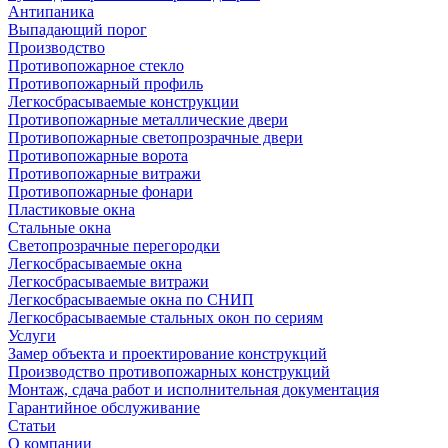
Антипаника
Выпадающий порог
Производство
Противопожарное стекло
Противопожарный профиль
Легкосбрасываемые конструкции
Противопожарные металлические двери
Противопожарные светопрозрачные двери
Противопожарные ворота
Противопожарные витражи
Противопожарные фонари
Пластиковые окна
Стальные окна
Светопрозрачные перегородки
Легкосбрасываемые окна
Легкосбрасываемые витражи
Легкосбрасываемые окна по СНИП
Легкосбрасываемые стальных окон по сериям
Услуги
Замер объекта и проектирование конструкций
Производство противопожарных конструкций
Монтаж, сдача работ и исполнительная документация
Гарантийное обслуживание
Статьи
О компании